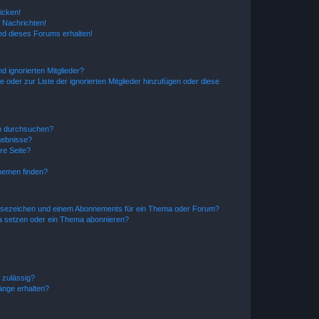
icken!
 Nachrichten!
ed dieses Forums erhalten!
d ignorierten Mitglieder?
e oder zur Liste der ignorierten Mitglieder hinzufügen oder diese
en durchsuchen?
gebnisse?
re Seite?
hemen finden?
esezeichen und einem Abonnements für ein Thema oder Forum?
a setzen oder ein Thema abonnieren?
 zulässig?
hänge erhalten?