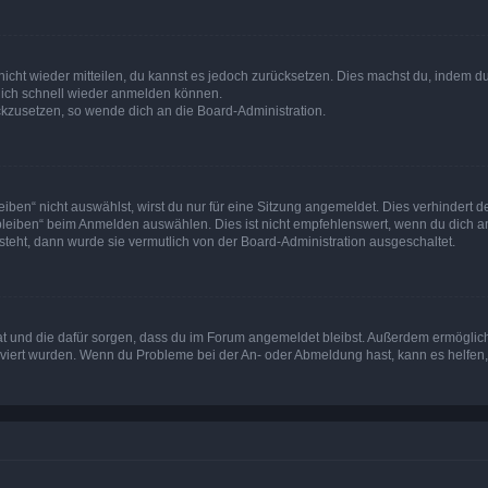
 nicht wieder mitteilen, du kannst es jedoch zurücksetzen. Dies machst du, indem 
 dich schnell wieder anmelden können.
ückzusetzen, so wende dich an die Board-Administration.
en“ nicht auswählst, wirst du nur für eine Sitzung angemeldet. Dies verhindert 
leiben“ beim Anmelden auswählen. Dies ist nicht empfehlenswert, wenn du dich an
 steht, dann wurde sie vermutlich von der Board-Administration ausgeschaltet.
 hat und die dafür sorgen, dass du im Forum angemeldet bleibst. Außerdem ermögli
tiviert wurden. Wenn du Probleme bei der An- oder Abmeldung hast, kann es helfen