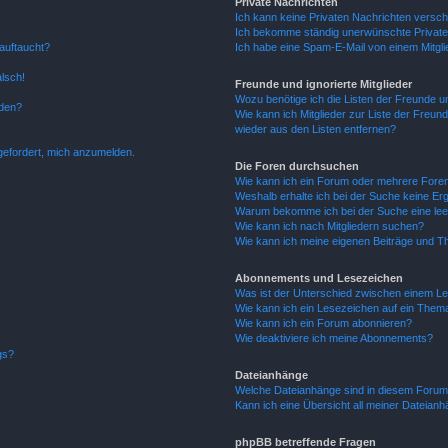
Private Nachrichten
Ich kann keine Privaten Nachrichten versch
Ich bekomme ständig unerwünschte Private
auftaucht?
Ich habe eine Spam-E-Mail von einem Mitgli
alsch!
Freunde und ignorierte Mitglieder
Wozu benötige ich die Listen der Freunde un
rden?
Wie kann ich Mitglieder zur Liste der Freund
wieder aus den Listen entfernen?
fgefordert, mich anzumelden.
Die Foren durchsuchen
Wie kann ich ein Forum oder mehrere For
Weshalb erhalte ich bei der Suche keine Er
Warum bekomme ich bei der Suche eine lee
Wie kann ich nach Mitgliedern suchen?
Wie kann ich meine eigenen Beiträge und T
Abonnements und Lesezeichen
Was ist der Unterschied zwischen einem L
Wie kann ich ein Lesezeichen auf ein Them
Wie kann ich ein Forum abonnieren?
Wie deaktiviere ich meine Abonnements?
gs?
Dateianhänge
Welche Dateianhänge sind in diesem Forum
Kann ich eine Übersicht all meiner Dateian
phpBB betreffende Fragen