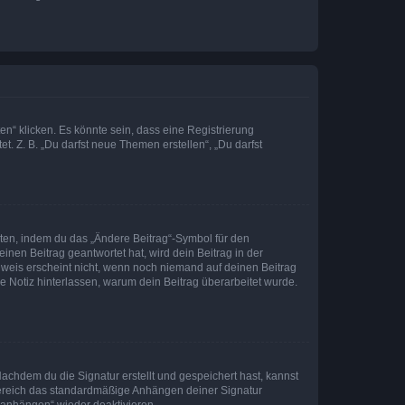
n“ klicken. Es könnte sein, dass eine Registrierung
t. Z. B. „Du darfst neue Themen erstellen“, „Du darfst
iten, indem du das „Ändere Beitrag“-Symbol für den
inen Beitrag geantwortet hat, wird dein Beitrag in der
nweis erscheint nicht, wenn noch niemand auf deinen Beitrag
ne Notiz hinterlassen, warum dein Beitrag überarbeitet wurde.
chdem du die Signatur erstellt und gespeichert hast, kannst
Bereich das standardmäßige Anhängen deiner Signatur