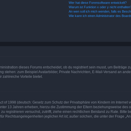
Wer hat diese Forensoftware entwickelt?
Warum ist Funktion x oder y nicht enthalten
An wen soll ich mich wenden, falls es Besc
Wie kann ich einen Administrator des Board
istration dieses Forums entscheidet, ob du registriert sein musst, um Beiträge zu s
ung stehen: zum Beispiel Avatarbilder, Private Nachrichten, E-Mail-Versand an ander
 zahlreiche Vorteile bietet.
t of 1998 (deutsch: Gesetz zum Schutz der Privatsphäre von Kindern im Internet vo
unter 13 Jahren erheben, hierzu die Zustimmung der Eltern beziehungsweise des o
h zu registrieren versuchst, zutrifft, ziehe einen rechtlichen Beistand zu Rate. Bit
für Rechtsangelegenheiten jeglicher Art ist; außer solchen, die unter der Frage „
.