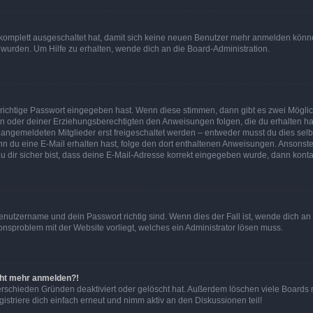
g komplett ausgeschaltet hat, damit sich keine neuen Benutzer mehr anmelden könn
 wurden. Um Hilfe zu erhalten, wende dich an die Board-Administration.
 richtige Passwort eingegeben hast. Wenn diese stimmen, dann gibt es zwei Mögl
tern oder deiner Erziehungsberechtigten den Anweisungen folgen, die du erhalten ha
u angemeldeten Mitglieder erst freigeschaltet werden – entweder musst du dies selbs
. Wenn du eine E-Mail erhalten hast, folge den dort enthaltenen Anweisungen. Ansons
 dir sicher bist, dass deine E-Mail-Adresse korrekt eingegeben wurde, dann kontak
Benutzername und dein Passwort richtig sind. Wenn dies der Fall ist, wende dich a
ionsproblem mit der Website vorliegt, welches ein Administrator lösen muss.
icht mehr anmelden?!
erschieden Gründen deaktiviert oder gelöscht hat. Außerdem löschen viele Boards r
triere dich einfach erneut und nimm aktiv an den Diskussionen teil!