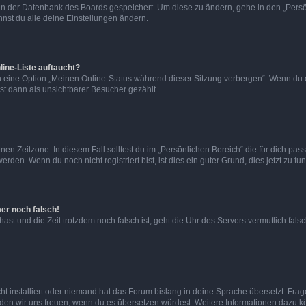
n in der Datenbank des Boards gespeichert. Um diese zu ändern, gehe in den „Persö
nst du alle deine Einstellungen ändern.
ine-Liste auftaucht?
n eine Option „Meinen Online-Status während dieser Sitzung verbergen“. Wenn du d
st dann als unsichtbarer Besucher gezählt.
en Zeitzone. In diesem Fall solltest du im „Persönlichen Bereich“ die für dich passe
den. Wenn du noch nicht registriert bist, ist dies ein guter Grund, dies jetzt zu tun
mer noch falsch!
t hast und die Zeit trotzdem noch falsch ist, geht die Uhr des Servers vermutlich fal
t installiert oder niemand hat das Forum bislang in deine Sprache übersetzt. Frag
, würden wir uns freuen, wenn du es übersetzen würdest. Weitere Informationen dazu