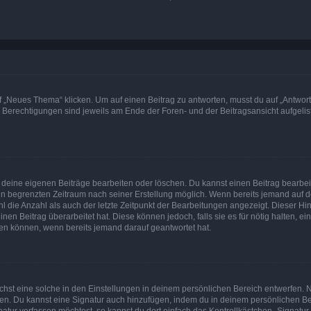
„Neues Thema“ klicken. Um auf einen Beitrag zu antworten, musst du auf „Antworte
e Berechtigungen sind jeweils am Ende der Foren- und der Beitragsansicht aufgeliste
r deine eigenen Beiträge bearbeiten oder löschen. Du kannst einen Beitrag bearbe
inen begrenzten Zeitraum nach seiner Erstellung möglich. Wenn bereits jemand auf de
 die Anzahl als auch der letzte Zeitpunkt der Bearbeitungen angezeigt. Dieser Hi
en Beitrag überarbeitet hat. Diese können jedoch, falls sie es für nötig halten, ei
hen können, wenn bereits jemand darauf geantwortet hat.
st eine solche in den Einstellungen in deinem persönlichen Bereich entwerfen. Na
eren. Du kannst eine Signatur auch hinzufügen, indem du in deinem persönlichen 