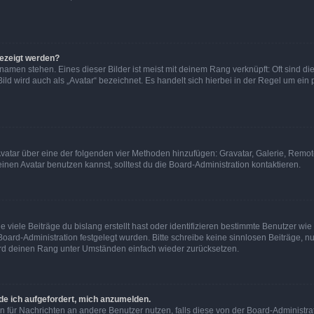
gezeigt werden?
amen stehen. Eines dieser Bilder ist meist mit deinem Rang verknüpft: Oft sind di
ld wird auch als „Avatar“ bezeichnet. Es handelt sich hierbei in der Regel um ein
 Avatar über eine der folgenden vier Methoden hinzufügen: Gravatar, Galerie, Rem
en Avatar benutzen kannst, solltest du die Board-Administration kontaktieren.
viele Beiträge du bislang erstellt hast oder identifizieren bestimmte Benutzer w
 Board-Administration festgelegt wurden. Bitte schreibe keine sinnlosen Beiträge
wird deinen Rang unter Umständen einfach wieder zurücksetzen.
rde ich aufgefordert, mich anzumelden.
ion für Nachrichten an andere Benutzer nutzen, falls diese von der Board-Administ