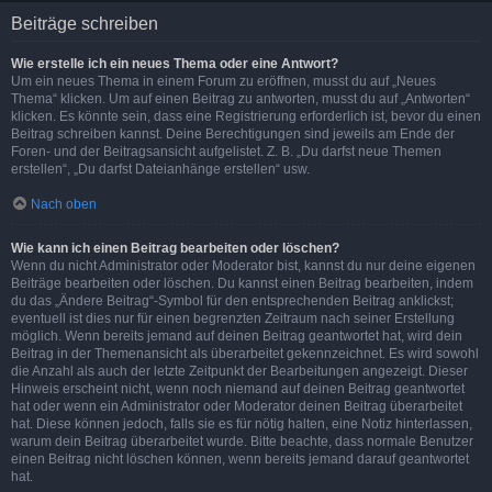
Beiträge schreiben
Wie erstelle ich ein neues Thema oder eine Antwort?
Um ein neues Thema in einem Forum zu eröffnen, musst du auf „Neues
Thema“ klicken. Um auf einen Beitrag zu antworten, musst du auf „Antworten“
klicken. Es könnte sein, dass eine Registrierung erforderlich ist, bevor du einen
Beitrag schreiben kannst. Deine Berechtigungen sind jeweils am Ende der
Foren- und der Beitragsansicht aufgelistet. Z. B. „Du darfst neue Themen
erstellen“, „Du darfst Dateianhänge erstellen“ usw.
Nach oben
Wie kann ich einen Beitrag bearbeiten oder löschen?
Wenn du nicht Administrator oder Moderator bist, kannst du nur deine eigenen
Beiträge bearbeiten oder löschen. Du kannst einen Beitrag bearbeiten, indem
du das „Ändere Beitrag“-Symbol für den entsprechenden Beitrag anklickst;
eventuell ist dies nur für einen begrenzten Zeitraum nach seiner Erstellung
möglich. Wenn bereits jemand auf deinen Beitrag geantwortet hat, wird dein
Beitrag in der Themenansicht als überarbeitet gekennzeichnet. Es wird sowohl
die Anzahl als auch der letzte Zeitpunkt der Bearbeitungen angezeigt. Dieser
Hinweis erscheint nicht, wenn noch niemand auf deinen Beitrag geantwortet
hat oder wenn ein Administrator oder Moderator deinen Beitrag überarbeitet
hat. Diese können jedoch, falls sie es für nötig halten, eine Notiz hinterlassen,
warum dein Beitrag überarbeitet wurde. Bitte beachte, dass normale Benutzer
einen Beitrag nicht löschen können, wenn bereits jemand darauf geantwortet
hat.