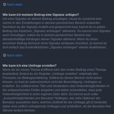
Nach oben
Wie kann ich meinem Beitrag eine Signatur anfügen?
Um eine Signatur an deinen Beitrag anzufügen, musst du zunächst eine
solche in den Einstellungen in deinem persönlichen Bereich entwerfen.
Nachdem du die Signatur erstellt und gespeichert hast, kannst du in jedem
Beitrag das Kästchen „Signatur anhängen“ aktivieren. Du kannst eine Signatur
auch hinzufügen, indem du in deinem persönlichen Bereich das
standardmäßige Anhängen deiner Signatur aktivierst. Wenn du einen
einzelnen Beitrag dennoch ohne Signatur verfassen möchtest, so kannst du
dort einfach das Kontrollkästchen „Signatur anhängen“ wieder deaktivieren.
Nach oben
Wie kann ich eine Umfrage erstellen?
Wenn du ein neues Thema eröffnest oder den ersten Beitrag eines Themas
bearbeitest, findest du ein Register „Umfrage erstellen“ unterhalb des
Formulars zur Beitragserstellung. Solltest du diesen Bereich nicht sehen
können, so hast du wahrscheinlich nicht die Berechtigung, Umfragen zu
erstellen. Du solltest einen Titel und mindestens zwei Antwortmöglichkeiten in
die entsprechenden Felder eingeben und dabei sicherstellen, dass jede
Antwortmöglichkeit in einer eigenen Zeile steht. Du kannst auch unter
„Auswahlmöglichkeiten pro Benutzer“ festlegen, wie viele Optionen ein
Benutzer auswählen kann, welches Zeitlimit für die Umfrage gilt (0 bedeutet
dabei eine zeitlich unbegrenzte Umfrage) und schließlich, ob die Benutzer ihre
Stimme ändern können.