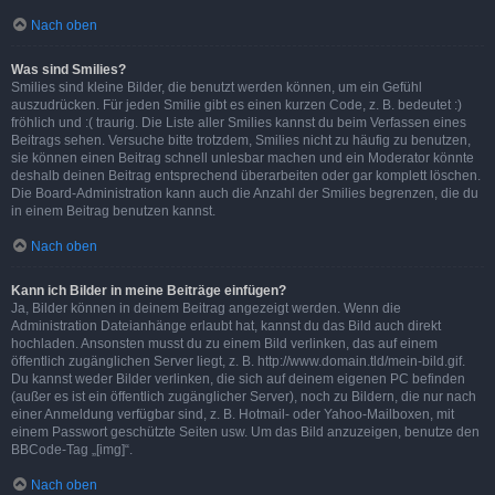
Nach oben
Was sind Smilies?
Smilies sind kleine Bilder, die benutzt werden können, um ein Gefühl
auszudrücken. Für jeden Smilie gibt es einen kurzen Code, z. B. bedeutet :)
fröhlich und :( traurig. Die Liste aller Smilies kannst du beim Verfassen eines
Beitrags sehen. Versuche bitte trotzdem, Smilies nicht zu häufig zu benutzen,
sie können einen Beitrag schnell unlesbar machen und ein Moderator könnte
deshalb deinen Beitrag entsprechend überarbeiten oder gar komplett löschen.
Die Board-Administration kann auch die Anzahl der Smilies begrenzen, die du
in einem Beitrag benutzen kannst.
Nach oben
Kann ich Bilder in meine Beiträge einfügen?
Ja, Bilder können in deinem Beitrag angezeigt werden. Wenn die
Administration Dateianhänge erlaubt hat, kannst du das Bild auch direkt
hochladen. Ansonsten musst du zu einem Bild verlinken, das auf einem
öffentlich zugänglichen Server liegt, z. B. http://www.domain.tld/mein-bild.gif.
Du kannst weder Bilder verlinken, die sich auf deinem eigenen PC befinden
(außer es ist ein öffentlich zugänglicher Server), noch zu Bildern, die nur nach
einer Anmeldung verfügbar sind, z. B. Hotmail- oder Yahoo-Mailboxen, mit
einem Passwort geschützte Seiten usw. Um das Bild anzuzeigen, benutze den
BBCode-Tag „[img]“.
Nach oben