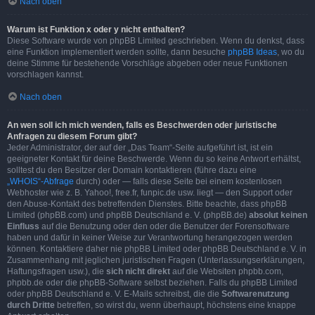
Nach oben
Warum ist Funktion x oder y nicht enthalten?
Diese Software wurde von phpBB Limited geschrieben. Wenn du denkst, dass
eine Funktion implementiert werden sollte, dann besuche
phpBB Ideas
, wo du
deine Stimme für bestehende Vorschläge abgeben oder neue Funktionen
vorschlagen kannst.
Nach oben
An wen soll ich mich wenden, falls es Beschwerden oder juristische
Anfragen zu diesem Forum gibt?
Jeder Administrator, der auf der „Das Team“-Seite aufgeführt ist, ist ein
geeigneter Kontakt für deine Beschwerde. Wenn du so keine Antwort erhältst,
solltest du den Besitzer der Domain kontaktieren (führe dazu eine
„WHOIS“-Abfrage
durch) oder — falls diese Seite bei einem kostenlosen
Webhoster wie z. B. Yahoo!, free.fr, funpic.de usw. liegt — den Support oder
den Abuse-Kontakt des betreffenden Dienstes. Bitte beachte, dass phpBB
Limited (phpBB.com) und phpBB Deutschland e. V. (phpBB.de)
absolut keinen
Einfluss
auf die Benutzung oder den oder die Benutzer der Forensoftware
haben und dafür in keiner Weise zur Verantwortung herangezogen werden
können. Kontaktiere daher nie phpBB Limited oder phpBB Deutschland e. V. in
Zusammenhang mit jeglichen juristischen Fragen (Unterlassungserklärungen,
Haftungsfragen usw.), die
sich nicht direkt
auf die Websiten phpbb.com,
phpbb.de oder die phpBB-Software selbst beziehen. Falls du phpBB Limited
oder phpBB Deutschland e. V. E-Mails schreibst, die die
Softwarenutzung
durch Dritte
betreffen, so wirst du, wenn überhaupt, höchstens eine knappe