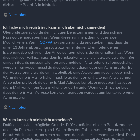
du dich registrieren möchtest, gesperrt wurden. Um Hilfe zu erhalten, wende
dich an die Board-Administration.
Nach oben
Ich habe mich registriert, kann mich aber nicht anmelden!
Überprüfe zuerst, ob du den richtigen Benutzernamen und das richtige
Passwort eingegeben hast. Wenn diese stimmen, dann gibt es zwei
Möglichkeiten. Wenn
COPPA
aktiviert ist und du angegeben hast, dass du
unter 13 Jahre alt bist, musst du bzw. einer deiner Eltern oder deiner
Erziehungsberechtigten den Anweisungen folgen, die du erhalten hast. Wenn
dies nicht der Fall ist, muss dein Benutzerkonto vielleicht aktiviert werden. Bei
einigen Boards müssen alle neu angemeldeten Mitglieder erst freigeschaltet
werden – entweder musst du dies selbst erledigen oder ein Administrator. Bei
der Registrierung wurde dir mitgeteilt, ob eine Aktivierung nötig ist oder nicht.
Wenn du eine E-Mail erhalten hast, folge den dort enthaltenen Anweisungen.
Ansonsten prüfe, ob du deine E-Mail-Adresse korrekt eingegeben hast oder
die E-Mail von einem Spam-Filter blockiert wurde. Wenn du dir sicher bist,
dass deine E-Mail-Adresse korrekt eingegeben wurde, dann kontaktiere einen
Administrator.
Nach oben
Warum kann ich mich nicht anmelden?
Dafür gibt es viele mögliche Gründe. Prüfe zunächst, ob dein Benutzername
und dein Passwort richtig sind. Wenn dies der Fall ist, wende dich an einen
Board-Administrator, um sicherzugehen, dass du nicht gesperrt wurdest. Es ist