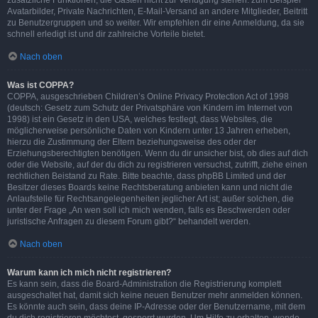
zusätzliche Funktionen, die Gästen nicht zur Verfügung stehen: zum Beispiel
Avatarbilder, Private Nachrichten, E-Mail-Versand an andere Mitglieder, Beitritt
zu Benutzergruppen und so weiter. Wir empfehlen dir eine Anmeldung, da sie
schnell erledigt ist und dir zahlreiche Vorteile bietet.
Nach oben
Was ist COPPA?
COPPA, ausgeschrieben Children’s Online Privacy Protection Act of 1998
(deutsch: Gesetz zum Schutz der Privatsphäre von Kindern im Internet von
1998) ist ein Gesetz in den USA, welches festlegt, dass Websites, die
möglicherweise persönliche Daten von Kindern unter 13 Jahren erheben,
hierzu die Zustimmung der Eltern beziehungsweise des oder der
Erziehungsberechtigten benötigen. Wenn du dir unsicher bist, ob dies auf dich
oder die Website, auf der du dich zu registrieren versuchst, zutrifft, ziehe einen
rechtlichen Beistand zu Rate. Bitte beachte, dass phpBB Limited und der
Besitzer dieses Boards keine Rechtsberatung anbieten kann und nicht die
Anlaufstelle für Rechtsangelegenheiten jeglicher Art ist; außer solchen, die
unter der Frage „An wen soll ich mich wenden, falls es Beschwerden oder
juristische Anfragen zu diesem Forum gibt?“ behandelt werden.
Nach oben
Warum kann ich mich nicht registrieren?
Es kann sein, dass die Board-Administration die Registrierung komplett
ausgeschaltet hat, damit sich keine neuen Benutzer mehr anmelden können.
Es könnte auch sein, dass deine IP-Adresse oder der Benutzername, mit dem