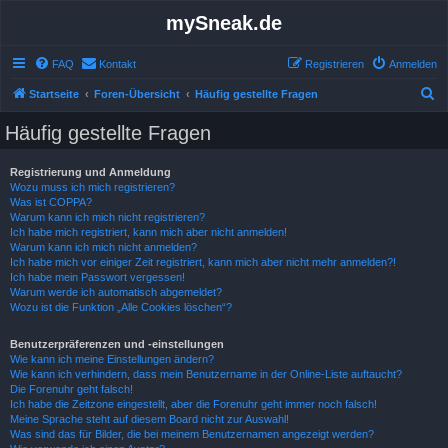
mySneak.de
FAQ
Kontakt
Registrieren
Anmelden
S
Startseite
Foren-Übersicht
Häufig gestellte Fragen
u
Häufig gestellte Fragen
c
h
Registrierung und Anmeldung
Wozu muss ich mich registrieren?
e
Was ist COPPA?
Warum kann ich mich nicht registrieren?
Ich habe mich registriert, kann mich aber nicht anmelden!
Warum kann ich mich nicht anmelden?
Ich habe mich vor einiger Zeit registriert, kann mich aber nicht mehr anmelden?!
Ich habe mein Passwort vergessen!
Warum werde ich automatisch abgemeldet?
Wozu ist die Funktion „Alle Cookies löschen“?
Benutzerpräferenzen und -einstellungen
Wie kann ich meine Einstellungen ändern?
Wie kann ich verhindern, dass mein Benutzername in der Online-Liste auftaucht?
Die Forenuhr geht falsch!
Ich habe die Zeitzone eingestellt, aber die Forenuhr geht immer noch falsch!
Meine Sprache steht auf diesem Board nicht zur Auswahl!
Was sind das für Bilder, die bei meinem Benutzernamen angezeigt werden?