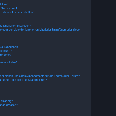
icken!
 Nachrichten!
ed dieses Forums erhalten!
d ignorierten Mitglieder?
e oder zur Liste der ignorierten Mitglieder hinzufügen oder diese
en durchsuchen?
gebnisse?
re Seite?
hemen finden?
esezeichen und einem Abonnements für ein Thema oder Forum?
a setzen oder ein Thema abonnieren?
 zulässig?
hänge erhalten?