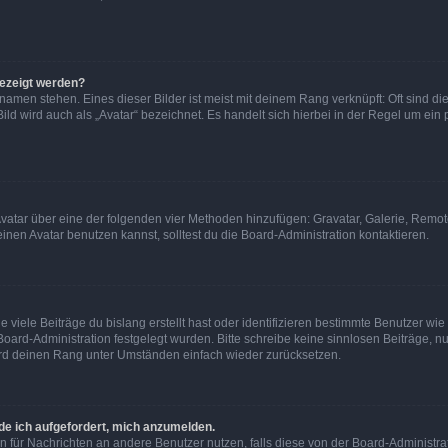
gezeigt werden?
amen stehen. Eines dieser Bilder ist meist mit deinem Rang verknüpft: Oft sind di
ld wird auch als „Avatar“ bezeichnet. Es handelt sich hierbei in der Regel um ein
 Avatar über eine der folgenden vier Methoden hinzufügen: Gravatar, Galerie, Rem
en Avatar benutzen kannst, solltest du die Board-Administration kontaktieren.
viele Beiträge du bislang erstellt hast oder identifizieren bestimmte Benutzer w
 Board-Administration festgelegt wurden. Bitte schreibe keine sinnlosen Beiträge
wird deinen Rang unter Umständen einfach wieder zurücksetzen.
rde ich aufgefordert, mich anzumelden.
ion für Nachrichten an andere Benutzer nutzen, falls diese von der Board-Administ