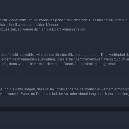
 nicht wieder mitteilen, du kannst es jedoch zurücksetzen. Dies machst du, indem 
 dich schnell wieder anmelden können.
ückzusetzen, so wende dich an die Board-Administration.
en“ nicht auswählst, wirst du nur für eine Sitzung angemeldet. Dies verhindert 
leiben“ beim Anmelden auswählen. Dies ist nicht empfehlenswert, wenn du dich an
 steht, dann wurde sie vermutlich von der Board-Administration ausgeschaltet.
 hat und die dafür sorgen, dass du im Forum angemeldet bleibst. Außerdem ermögli
tiviert wurden. Wenn du Probleme bei der An- oder Abmeldung hast, kann es helfen