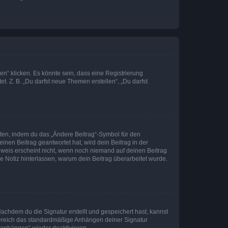
n“ klicken. Es könnte sein, dass eine Registrierung
t. Z. B. „Du darfst neue Themen erstellen“, „Du darfst
iten, indem du das „Ändere Beitrag“-Symbol für den
inen Beitrag geantwortet hat, wird dein Beitrag in der
nweis erscheint nicht, wenn noch niemand auf deinen Beitrag
ne Notiz hinterlassen, warum dein Beitrag überarbeitet wurde.
chdem du die Signatur erstellt und gespeichert hast, kannst
Bereich das standardmäßige Anhängen deiner Signatur