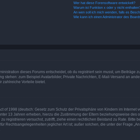
Wer hat diese Forensoftware entwickelt?
Warum ist Funktion x oder y nicht enthalten
An wen soll ich mich wenden, falls es Besc
Wie kann ich einen Administrator des Board
istration dieses Forums entscheidet, ob du registriert sein musst, um Beiträge zu s
ung stehen: zum Beispiel Avatarbilder, Private Nachrichten, E-Mail-Versand an ander
 zahlreiche Vorteile bietet.
t of 1998 (deutsch: Gesetz zum Schutz der Privatsphäre von Kindern im Internet vo
unter 13 Jahren erheben, hierzu die Zustimmung der Eltern beziehungsweise des o
h zu registrieren versuchst, zutrifft, ziehe einen rechtlichen Beistand zu Rate. Bit
für Rechtsangelegenheiten jeglicher Art ist; außer solchen, die unter der Frage „
.