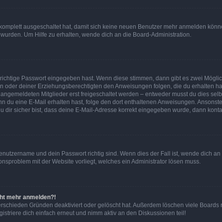
g komplett ausgeschaltet hat, damit sich keine neuen Benutzer mehr anmelden könn
 wurden. Um Hilfe zu erhalten, wende dich an die Board-Administration.
 richtige Passwort eingegeben hast. Wenn diese stimmen, dann gibt es zwei Mögl
tern oder deiner Erziehungsberechtigten den Anweisungen folgen, die du erhalten ha
u angemeldeten Mitglieder erst freigeschaltet werden – entweder musst du dies selbs
. Wenn du eine E-Mail erhalten hast, folge den dort enthaltenen Anweisungen. Ansons
 dir sicher bist, dass deine E-Mail-Adresse korrekt eingegeben wurde, dann kontak
Benutzername und dein Passwort richtig sind. Wenn dies der Fall ist, wende dich a
ionsproblem mit der Website vorliegt, welches ein Administrator lösen muss.
icht mehr anmelden?!
erschieden Gründen deaktiviert oder gelöscht hat. Außerdem löschen viele Boards r
triere dich einfach erneut und nimm aktiv an den Diskussionen teil!