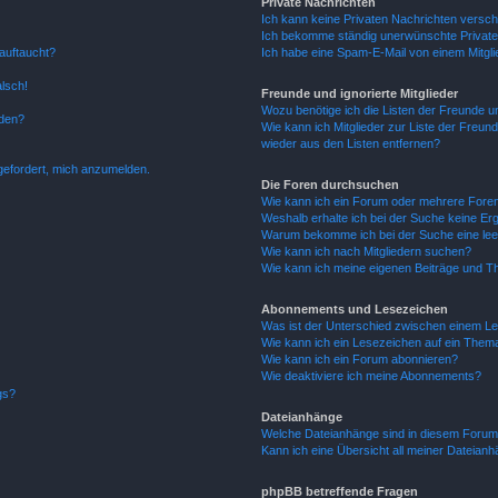
Private Nachrichten
Ich kann keine Privaten Nachrichten versch
Ich bekomme ständig unerwünschte Private
auftaucht?
Ich habe eine Spam-E-Mail von einem Mitgli
alsch!
Freunde und ignorierte Mitglieder
Wozu benötige ich die Listen der Freunde un
rden?
Wie kann ich Mitglieder zur Liste der Freund
wieder aus den Listen entfernen?
fgefordert, mich anzumelden.
Die Foren durchsuchen
Wie kann ich ein Forum oder mehrere For
Weshalb erhalte ich bei der Suche keine Er
Warum bekomme ich bei der Suche eine lee
Wie kann ich nach Mitgliedern suchen?
Wie kann ich meine eigenen Beiträge und T
Abonnements und Lesezeichen
Was ist der Unterschied zwischen einem L
Wie kann ich ein Lesezeichen auf ein Them
Wie kann ich ein Forum abonnieren?
Wie deaktiviere ich meine Abonnements?
gs?
Dateianhänge
Welche Dateianhänge sind in diesem Forum
Kann ich eine Übersicht all meiner Dateian
phpBB betreffende Fragen