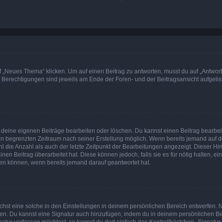
„Neues Thema“ klicken. Um auf einen Beitrag zu antworten, musst du auf „Antworte
e Berechtigungen sind jeweils am Ende der Foren- und der Beitragsansicht aufgeliste
r deine eigenen Beiträge bearbeiten oder löschen. Du kannst einen Beitrag bearbe
inen begrenzten Zeitraum nach seiner Erstellung möglich. Wenn bereits jemand auf de
 die Anzahl als auch der letzte Zeitpunkt der Bearbeitungen angezeigt. Dieser Hi
en Beitrag überarbeitet hat. Diese können jedoch, falls sie es für nötig halten, ei
hen können, wenn bereits jemand darauf geantwortet hat.
st eine solche in den Einstellungen in deinem persönlichen Bereich entwerfen. Na
eren. Du kannst eine Signatur auch hinzufügen, indem du in deinem persönlichen 