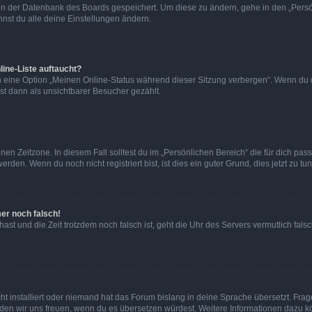
n in der Datenbank des Boards gespeichert. Um diese zu ändern, gehe in den „Persö
nst du alle deine Einstellungen ändern.
ine-Liste auftaucht?
n eine Option „Meinen Online-Status während dieser Sitzung verbergen“. Wenn du d
st dann als unsichtbarer Besucher gezählt.
en Zeitzone. In diesem Fall solltest du im „Persönlichen Bereich“ die für dich passe
den. Wenn du noch nicht registriert bist, ist dies ein guter Grund, dies jetzt zu tun
mer noch falsch!
t hast und die Zeit trotzdem noch falsch ist, geht die Uhr des Servers vermutlich fal
t installiert oder niemand hat das Forum bislang in deine Sprache übersetzt. Frag
, würden wir uns freuen, wenn du es übersetzen würdest. Weitere Informationen dazu