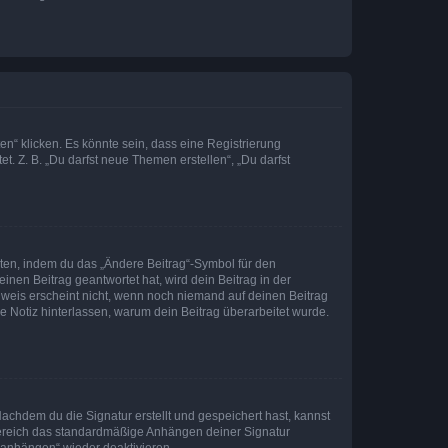
n“ klicken. Es könnte sein, dass eine Registrierung
t. Z. B. „Du darfst neue Themen erstellen“, „Du darfst
iten, indem du das „Ändere Beitrag“-Symbol für den
inen Beitrag geantwortet hat, wird dein Beitrag in der
nweis erscheint nicht, wenn noch niemand auf deinen Beitrag
ne Notiz hinterlassen, warum dein Beitrag überarbeitet wurde.
chdem du die Signatur erstellt und gespeichert hast, kannst
Bereich das standardmäßige Anhängen deiner Signatur