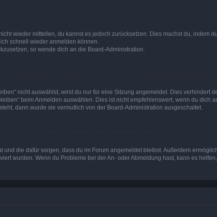
 nicht wieder mitteilen, du kannst es jedoch zurücksetzen. Dies machst du, indem 
 dich schnell wieder anmelden können.
ückzusetzen, so wende dich an die Board-Administration.
en“ nicht auswählst, wirst du nur für eine Sitzung angemeldet. Dies verhindert 
leiben“ beim Anmelden auswählen. Dies ist nicht empfehlenswert, wenn du dich an
 steht, dann wurde sie vermutlich von der Board-Administration ausgeschaltet.
 hat und die dafür sorgen, dass du im Forum angemeldet bleibst. Außerdem ermögli
tiviert wurden. Wenn du Probleme bei der An- oder Abmeldung hast, kann es helfen