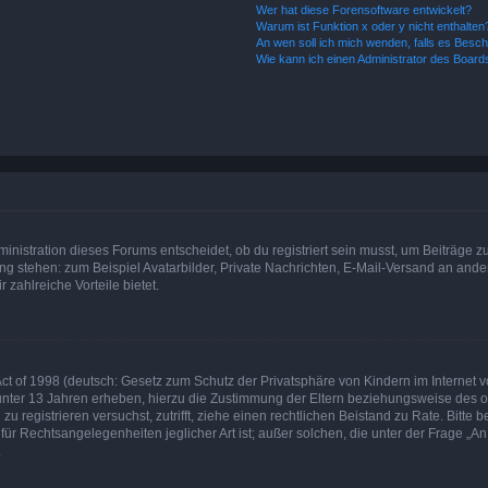
Wer hat diese Forensoftware entwickelt?
Warum ist Funktion x oder y nicht enthalten
An wen soll ich mich wenden, falls es Besc
Wie kann ich einen Administrator des Board
istration dieses Forums entscheidet, ob du registriert sein musst, um Beiträge zu s
ung stehen: zum Beispiel Avatarbilder, Private Nachrichten, E-Mail-Versand an ander
 zahlreiche Vorteile bietet.
t of 1998 (deutsch: Gesetz zum Schutz der Privatsphäre von Kindern im Internet vo
unter 13 Jahren erheben, hierzu die Zustimmung der Eltern beziehungsweise des o
h zu registrieren versuchst, zutrifft, ziehe einen rechtlichen Beistand zu Rate. Bit
für Rechtsangelegenheiten jeglicher Art ist; außer solchen, die unter der Frage „
.