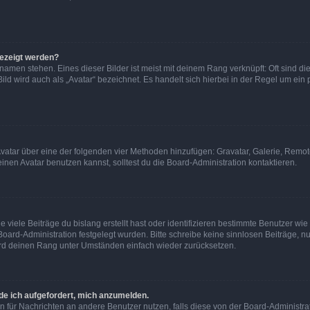
gezeigt werden?
amen stehen. Eines dieser Bilder ist meist mit deinem Rang verknüpft: Oft sind di
ld wird auch als „Avatar“ bezeichnet. Es handelt sich hierbei in der Regel um ein
 Avatar über eine der folgenden vier Methoden hinzufügen: Gravatar, Galerie, Rem
en Avatar benutzen kannst, solltest du die Board-Administration kontaktieren.
viele Beiträge du bislang erstellt hast oder identifizieren bestimmte Benutzer w
 Board-Administration festgelegt wurden. Bitte schreibe keine sinnlosen Beiträge
wird deinen Rang unter Umständen einfach wieder zurücksetzen.
rde ich aufgefordert, mich anzumelden.
ion für Nachrichten an andere Benutzer nutzen, falls diese von der Board-Administ