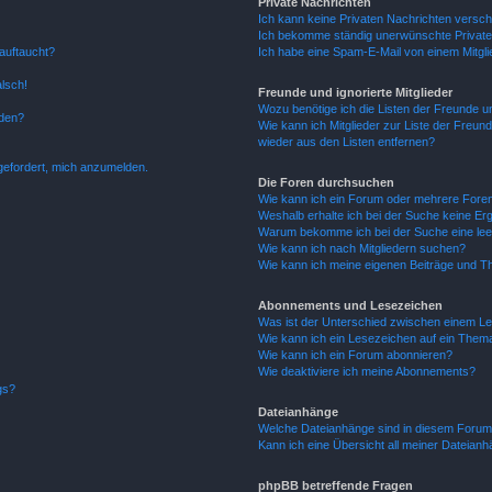
Private Nachrichten
Ich kann keine Privaten Nachrichten versch
Ich bekomme ständig unerwünschte Private
auftaucht?
Ich habe eine Spam-E-Mail von einem Mitgli
alsch!
Freunde und ignorierte Mitglieder
Wozu benötige ich die Listen der Freunde un
rden?
Wie kann ich Mitglieder zur Liste der Freund
wieder aus den Listen entfernen?
fgefordert, mich anzumelden.
Die Foren durchsuchen
Wie kann ich ein Forum oder mehrere For
Weshalb erhalte ich bei der Suche keine Er
Warum bekomme ich bei der Suche eine lee
Wie kann ich nach Mitgliedern suchen?
Wie kann ich meine eigenen Beiträge und T
Abonnements und Lesezeichen
Was ist der Unterschied zwischen einem L
Wie kann ich ein Lesezeichen auf ein Them
Wie kann ich ein Forum abonnieren?
Wie deaktiviere ich meine Abonnements?
gs?
Dateianhänge
Welche Dateianhänge sind in diesem Forum
Kann ich eine Übersicht all meiner Dateian
phpBB betreffende Fragen