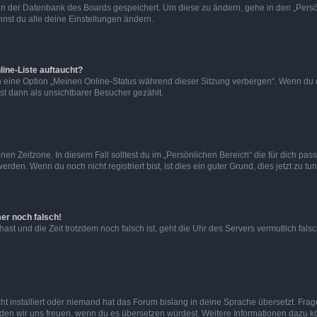
n in der Datenbank des Boards gespeichert. Um diese zu ändern, gehe in den „Persö
nst du alle deine Einstellungen ändern.
ine-Liste auftaucht?
n eine Option „Meinen Online-Status während dieser Sitzung verbergen“. Wenn du d
st dann als unsichtbarer Besucher gezählt.
en Zeitzone. In diesem Fall solltest du im „Persönlichen Bereich“ die für dich passe
den. Wenn du noch nicht registriert bist, ist dies ein guter Grund, dies jetzt zu tun
mer noch falsch!
t hast und die Zeit trotzdem noch falsch ist, geht die Uhr des Servers vermutlich fal
t installiert oder niemand hat das Forum bislang in deine Sprache übersetzt. Frag
, würden wir uns freuen, wenn du es übersetzen würdest. Weitere Informationen dazu