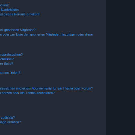
icken!
 Nachrichten!
ed dieses Forums erhalten!
d ignorierten Mitglieder?
e oder zur Liste der ignorierten Mitglieder hinzufügen oder diese
en durchsuchen?
gebnisse?
re Seite?
hemen finden?
esezeichen und einem Abonnements für ein Thema oder Forum?
a setzen oder ein Thema abonnieren?
 zulässig?
hänge erhalten?