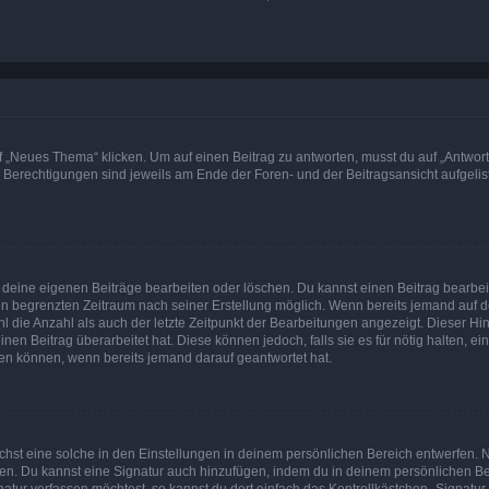
„Neues Thema“ klicken. Um auf einen Beitrag zu antworten, musst du auf „Antworte
e Berechtigungen sind jeweils am Ende der Foren- und der Beitragsansicht aufgeliste
r deine eigenen Beiträge bearbeiten oder löschen. Du kannst einen Beitrag bearbe
inen begrenzten Zeitraum nach seiner Erstellung möglich. Wenn bereits jemand auf de
 die Anzahl als auch der letzte Zeitpunkt der Bearbeitungen angezeigt. Dieser Hi
en Beitrag überarbeitet hat. Diese können jedoch, falls sie es für nötig halten, ei
hen können, wenn bereits jemand darauf geantwortet hat.
st eine solche in den Einstellungen in deinem persönlichen Bereich entwerfen. Na
eren. Du kannst eine Signatur auch hinzufügen, indem du in deinem persönlichen 