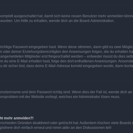
g komplett ausgeschaltet hat, damit sich keine neuen Benutzer mehr anmelden könn
 wurden. Um Hilfe zu erhalten, wende dich an die Board-Administration.
 richtige Passwort eingegeben hast. Wenn diese stimmen, dann gibt es zwei Mögl
tern oder deiner Erziehungsberechtigten den Anweisungen folgen, die du erhalten ha
u angemeldeten Mitglieder erst freigeschaltet werden – entweder musst du dies selbs
. Wenn du eine E-Mail erhalten hast, folge den dort enthaltenen Anweisungen. Ansons
 dir sicher bist, dass deine E-Mail-Adresse korrekt eingegeben wurde, dann kontak
Benutzername und dein Passwort richtig sind. Wenn dies der Fall ist, wende dich a
ionsproblem mit der Website vorliegt, welches ein Administrator lösen muss.
icht mehr anmelden?!
erschieden Gründen deaktiviert oder gelöscht hat. Außerdem löschen viele Boards r
triere dich einfach erneut und nimm aktiv an den Diskussionen teil!