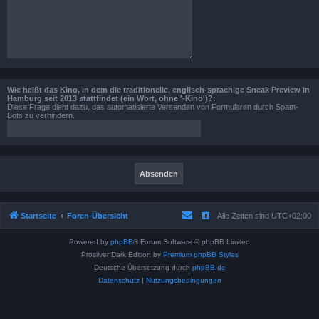
Wie heißt das Kino, in dem die traditionelle, englisch-sprachige Sneak Preview in
Hamburg seit 2013 stattfindet (ein Wort, ohne '-Kino')?:
Diese Frage dient dazu, das automatisierte Versenden von Formularen durch Spam-
Bots zu verhindern.
Startseite
Foren-Übersicht
Alle Zeiten sind
UTC+02:00
Powered by
phpBB
® Forum Software © phpBB Limited
Prosilver Dark Edition by
Premium phpBB Styles
Deutsche Übersetzung durch
phpBB.de
Datenschutz
|
Nutzungsbedingungen