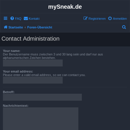
mySneak.de
FAQ
Kontakt
Registrieren
Anmelden
S
Startseite
Foren-Übersicht
u
Contact Administration
c
h
Your name:
Der Benutzername muss zwischen 3 und 30 lang sein und darf nur aus
e
alphanumerischen Zeichen bestehen.
Your email address:
Please enter a valid email address, so we can contact you.
Betreff:
Nachrichtentext: