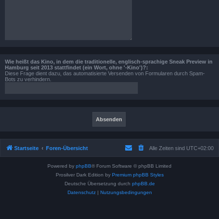
Wie heißt das Kino, in dem die traditionelle, englisch-sprachige Sneak Preview in
Hamburg seit 2013 stattfindet (ein Wort, ohne '-Kino')?:
Diese Frage dient dazu, das automatisierte Versenden von Formularen durch Spam-
Bots zu verhindern.
Startseite
Foren-Übersicht
Alle Zeiten sind
UTC+02:00
Powered by
phpBB
® Forum Software © phpBB Limited
Prosilver Dark Edition by
Premium phpBB Styles
Deutsche Übersetzung durch
phpBB.de
Datenschutz
|
Nutzungsbedingungen