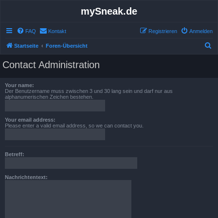
mySneak.de
FAQ
Kontakt
Registrieren
Anmelden
S
Startseite
Foren-Übersicht
u
Contact Administration
c
h
Your name:
Der Benutzername muss zwischen 3 und 30 lang sein und darf nur aus
e
alphanumerischen Zeichen bestehen.
Your email address:
Please enter a valid email address, so we can contact you.
Betreff:
Nachrichtentext: