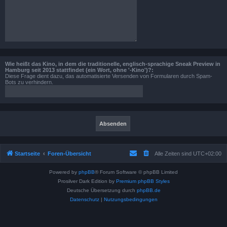
Wie heißt das Kino, in dem die traditionelle, englisch-sprachige Sneak Preview in
Hamburg seit 2013 stattfindet (ein Wort, ohne '-Kino')?:
Diese Frage dient dazu, das automatisierte Versenden von Formularen durch Spam-
Bots zu verhindern.
Startseite
Foren-Übersicht
Alle Zeiten sind
UTC+02:00
Powered by
phpBB
® Forum Software © phpBB Limited
Prosilver Dark Edition by
Premium phpBB Styles
Deutsche Übersetzung durch
phpBB.de
Datenschutz
|
Nutzungsbedingungen