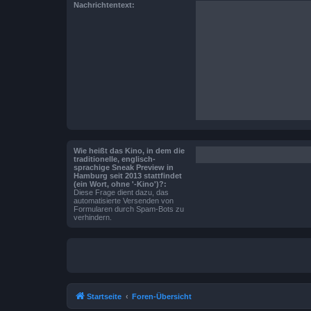
Nachrichtentext:
Wie heißt das Kino, in dem die
traditionelle, englisch-
sprachige Sneak Preview in
Hamburg seit 2013 stattfindet
(ein Wort, ohne '-Kino')?:
Diese Frage dient dazu, das
automatisierte Versenden von
Formularen durch Spam-Bots zu
verhindern.
Startseite
Foren-Übersicht