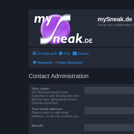
mySneak.de
Forum der traditionelle
Schnellzugriff
FAQ
Kontakt
Startseite
Foren-Übersicht
Contact Administration
Your name:
Der Benutzername muss
zwischen 3 und 30 lang sein und
darf nur aus alphanumerischen
Zeichen bestehen.
Your email address:
Please enter a valid email
address, so we can contact you.
Betreff: