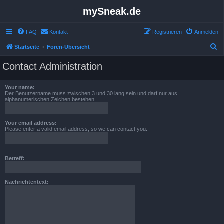
mySneak.de
FAQ
Kontakt
Registrieren
Anmelden
S
Startseite
Foren-Übersicht
u
Contact Administration
c
h
Your name:
Der Benutzername muss zwischen 3 und 30 lang sein und darf nur aus
e
alphanumerischen Zeichen bestehen.
Your email address:
Please enter a valid email address, so we can contact you.
Betreff:
Nachrichtentext: