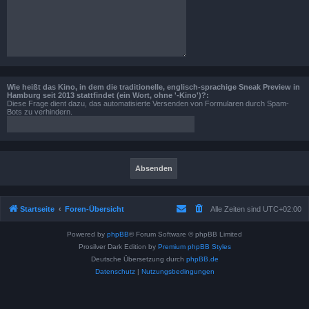
Wie heißt das Kino, in dem die traditionelle, englisch-sprachige Sneak Preview in
Hamburg seit 2013 stattfindet (ein Wort, ohne '-Kino')?:
Diese Frage dient dazu, das automatisierte Versenden von Formularen durch Spam-
Bots zu verhindern.
Startseite
Foren-Übersicht
Alle Zeiten sind
UTC+02:00
Powered by
phpBB
® Forum Software © phpBB Limited
Prosilver Dark Edition by
Premium phpBB Styles
Deutsche Übersetzung durch
phpBB.de
Datenschutz
|
Nutzungsbedingungen