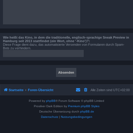
Wie heißt das Kino, in dem die traditionelle, englisch-sprachige Sneak Preview in
Hamburg seit 2013 stattfindet (ein Wort, ohne '-Kino')?:
Diese Frage dient dazu, das automatisierte Versenden von Formularen durch Spam-
Bots zu verhindern.
Startseite
Foren-Übersicht
Alle Zeiten sind
UTC+02:00
Powered by
phpBB
® Forum Software © phpBB Limited
Prosilver Dark Edition by
Premium phpBB Styles
Deutsche Übersetzung durch
phpBB.de
Datenschutz
|
Nutzungsbedingungen