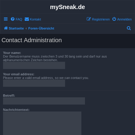
mySneak.de
FAQ
Kontakt
Registrieren
Anmelden
S
Startseite
Foren-Übersicht
u
Contact Administration
c
h
Your name:
Der Benutzername muss zwischen 3 und 30 lang sein und darf nur aus
e
alphanumerischen Zeichen bestehen.
Your email address:
Please enter a valid email address, so we can contact you.
Betreff:
Nachrichtentext: