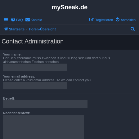
mySneak.de
FAQ
Kontakt
Registrieren
Anmelden
S
Startseite
Foren-Übersicht
u
Contact Administration
c
h
Your name:
Der Benutzername muss zwischen 3 und 30 lang sein und darf nur aus
e
alphanumerischen Zeichen bestehen.
Your email address:
Please enter a valid email address, so we can contact you.
Betreff:
Nachrichtentext: