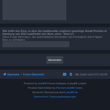
Wie heißt das Kino, in dem die traditionelle, englisch-sprachige Sneak Preview in
Hamburg seit 2013 stattfindet (ein Wort, ohne '-Kino')?:
Diese Frage dient dazu, das automatisierte Versenden von Formularen durch Spam-
Bots zu verhindern.
Startseite
Foren-Übersicht
Alle Zeiten sind
UTC+02:00
Powered by
phpBB
® Forum Software © phpBB Limited
Prosilver Dark Edition by
Premium phpBB Styles
Deutsche Übersetzung durch
phpBB.de
Datenschutz
|
Nutzungsbedingungen