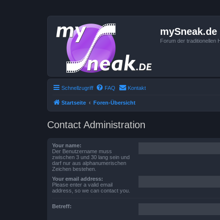
mySneak.de
Forum der traditionelle
Schnellzugriff
FAQ
Kontakt
Startseite
Foren-Übersicht
Contact Administration
Your name:
Der Benutzername muss
zwischen 3 und 30 lang sein und
darf nur aus alphanumerischen
Zeichen bestehen.
Your email address:
Please enter a valid email
address, so we can contact you.
Betreff: