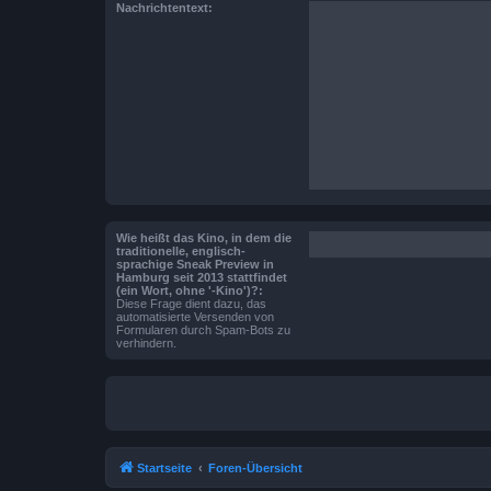
Nachrichtentext:
Wie heißt das Kino, in dem die
traditionelle, englisch-
sprachige Sneak Preview in
Hamburg seit 2013 stattfindet
(ein Wort, ohne '-Kino')?:
Diese Frage dient dazu, das
automatisierte Versenden von
Formularen durch Spam-Bots zu
verhindern.
Startseite
Foren-Übersicht